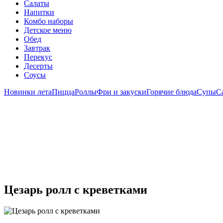
Салаты
Напитки
Комбо наборы
Детское меню
Обед
Завтрак
Перекус
Десерты
Соусы
Новинки лета
Пицца
Роллы
Фри и закуски
Горячие блюда
Супы
С
Цезарь ролл с креветками