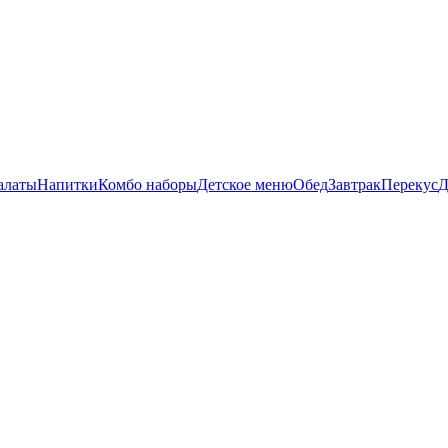
алаты
Напитки
Комбо наборы
Детское меню
Обед
Завтрак
Перекус
Д