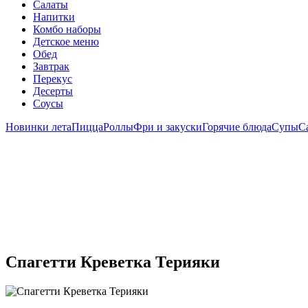
Салаты
Напитки
Комбо наборы
Детское меню
Обед
Завтрак
Перекус
Десерты
Соусы
Новинки лета
Пицца
Роллы
Фри и закуски
Горячие блюда
Супы
С
Спагетти Креветка Терияки