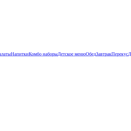
алаты
Напитки
Комбо наборы
Детское меню
Обед
Завтрак
Перекус
Д