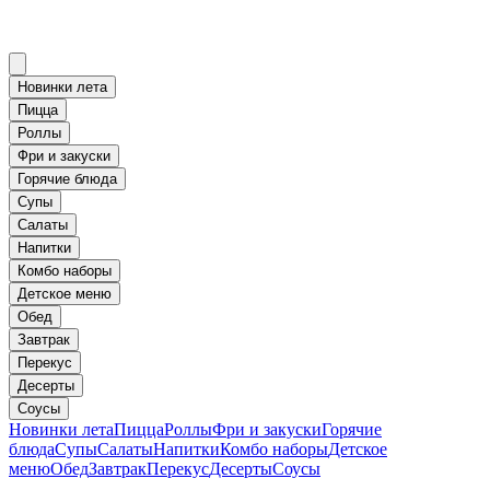
Новинки лета
Пицца
Роллы
Фри и закуски
Горячие блюда
Супы
Салаты
Напитки
Комбо наборы
Детское меню
Обед
Завтрак
Перекус
Десерты
Соусы
Новинки лета
Пицца
Роллы
Фри и закуски
Горячие
блюда
Супы
Салаты
Напитки
Комбо наборы
Детское
меню
Обед
Завтрак
Перекус
Десерты
Соусы