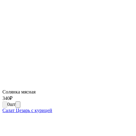
Солянка мясная
340
₽
0
шт
Салат Цезарь с курицей