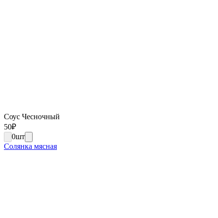
Соус Чесночный
50
₽
0
шт
Солянка мясная