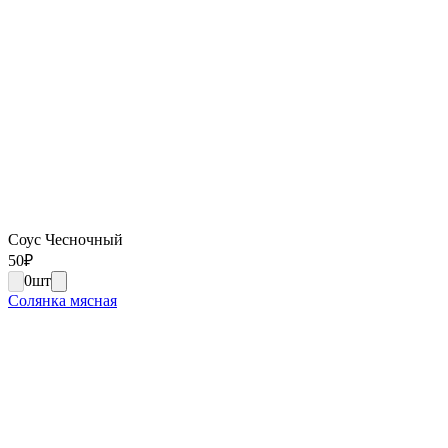
Соус Чесночный
50
₽
0
шт
Солянка мясная