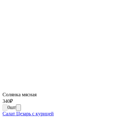
Солянка мясная
340
₽
0
шт
Салат Цезарь с курицей