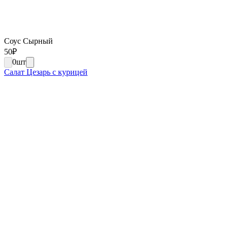
Соус Сырный
50
₽
0
шт
Салат Цезарь с курицей