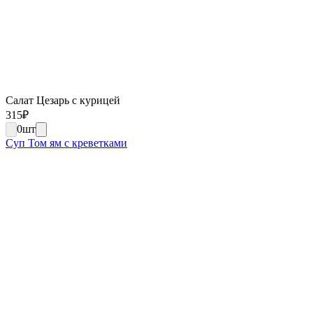
Салат Цезарь с курицей
315
₽
0
шт
Суп Том ям с креветками