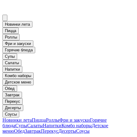
Новинки лета
Пицца
Роллы
Фри и закуски
Горячие блюда
Супы
Салаты
Напитки
Комбо наборы
Детское меню
Обед
Завтрак
Перекус
Десерты
Соусы
Новинки лета
Пицца
Роллы
Фри и закуски
Горячие
блюда
Супы
Салаты
Напитки
Комбо наборы
Детское
меню
Обед
Завтрак
Перекус
Десерты
Соусы