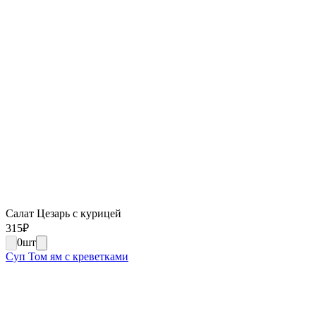
Салат Цезарь с курицей
315
₽
0
шт
Суп Том ям с креветками