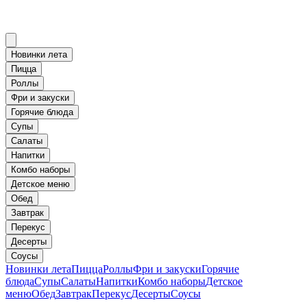
Новинки лета
Пицца
Роллы
Фри и закуски
Горячие блюда
Супы
Салаты
Напитки
Комбо наборы
Детское меню
Обед
Завтрак
Перекус
Десерты
Соусы
Новинки лета
Пицца
Роллы
Фри и закуски
Горячие
блюда
Супы
Салаты
Напитки
Комбо наборы
Детское
меню
Обед
Завтрак
Перекус
Десерты
Соусы