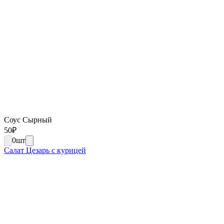
Соус Сырный
50
₽
0
шт
Салат Цезарь с курицей