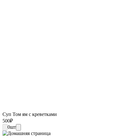
Суп Том ям с креветками
500
₽
0
шт