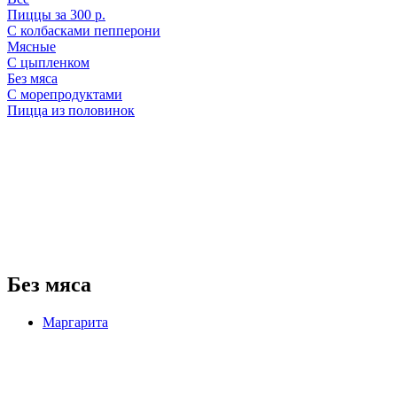
Пиццы за 300 р.
С колбасками пепперони
Мясные
С цыпленком
Без мяса
С морепродуктами
Пицца из половинок
Без мяса
Маргарита