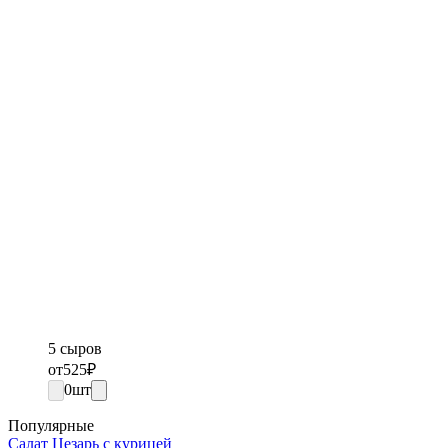
5 сыров
от
525
₽
0
шт
Популярные
Салат Цезарь с курицей