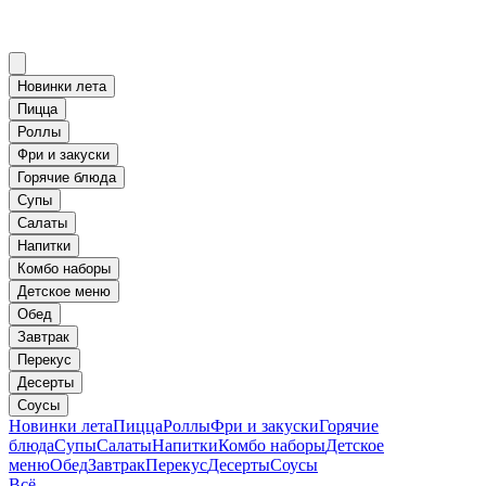
Новинки лета
Пицца
Роллы
Фри и закуски
Горячие блюда
Супы
Салаты
Напитки
Комбо наборы
Детское меню
Обед
Завтрак
Перекус
Десерты
Соусы
Новинки лета
Пицца
Роллы
Фри и закуски
Горячие
блюда
Супы
Салаты
Напитки
Комбо наборы
Детское
меню
Обед
Завтрак
Перекус
Десерты
Соусы
Всё