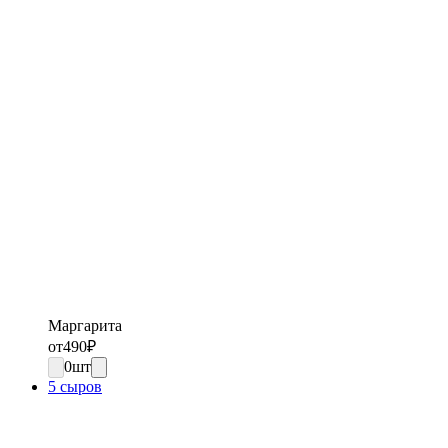
Маргарита
от
490
₽
0
шт
5 сыров